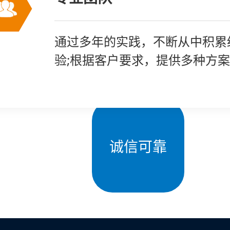
从事专用汽车改装行业多年，与
通过多年的实践，不断从中积累
自卸车密闭加盖改装，自卸车密
本公司是一家以专业研发、设计
一个高效的研发团队，专注研发
公司员工经过专业培训，真诚对
从事专用汽车改装行业多年，与
通过多年的实践，不断从中积累
汽车生产企业保持产品配套与技
验;根据客户要求，提供多种方
盖系统，液压动力单元，液压油
产、销售、服务为一体的企业。
时尝新，实时创新，实时更新。
一位客户，用诚信和公正赢得客
汽车生产企业保持产品配套与技
验;根据客户要求，提供多种方
作，为客户提供解决方案。
汽车液压尾板，厢式展翼车系统
信任。
作，为客户提供解决方案。
诚信可靠