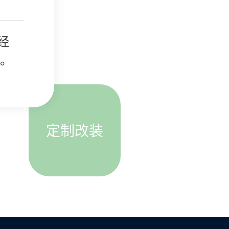
多家
经
闭厢
、生
，实
待每
多家
经
术合
案。
缸，
户的
术合
案。
等
定制改装